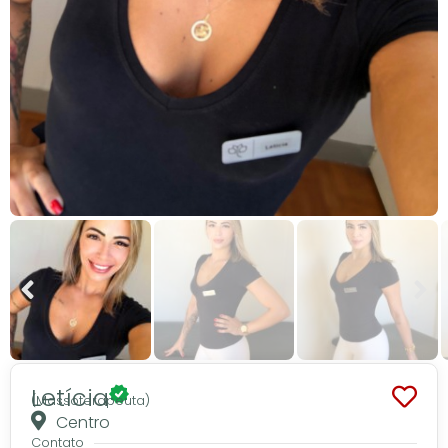
Letícia
(Massoterapeuta)
Centro
Contato