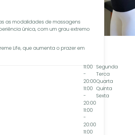
das as modalidades de massagens
periência única, com um grau extremo
reme Life, que aumenta o prazer em
11:00
Segunda
-
Terca
20:00
Quarta
11:00
Quinta
-
Sexta
20:00
11:00
-
20:00
11:00