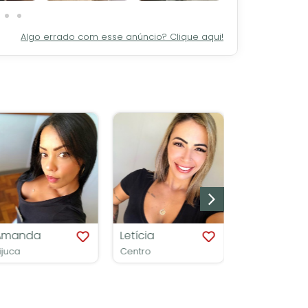
Algo errado com esse anúncio? Clique aqui!
manda
Letícia
Carol
uca
Centro
Copacabana