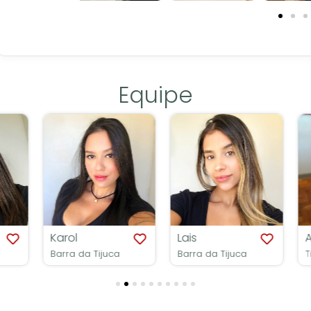
Equipe
Karol
Lais
A
Barra da Tijuca
Barra da Tijuca
Tij