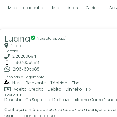
e
Massoterapeutas
Massagistas
Clínicas
Ser
Luana
(Massoterapeuta)
Niterói
Contato
2128280694
21967605588
21967605588
Técnicas e Pagamento
Nuru
-
Relaxante
-
Tântrica
-
Thai
Aceito: Credito - Debito - Dinheiro - Pix
Sobre mim
Descubra Os Segredos Do Prazer Extremo Como Nunca 
Conheça o método secreto capaz de alcançar prazer
usando apenas o toque.