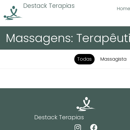
Destack Terapias
Hom
Massagens: Terapêut
Todas
Massagista
Destack Terapias