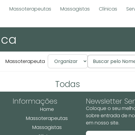
e
Massoterapeutas
Massagistas
Clínicas
Ser
ica
Massoterapeuta
Todas
Informações
Newsletter S
Coloque o seu melho
Home
sobre entrada de no
Massoterapeutas
em nosso site.
Massagistas