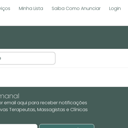
viços
Minha Lista
Saiba Como Anunciar
Login
emanal
r email aqui para receber notificações
vas Terapeutas, Massagistas e Clínicas