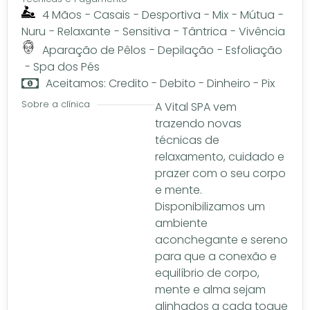
4 Mãos
-
Casais
-
Desportiva
-
Mix
-
Mútua
-
Nuru
-
Relaxante
-
Sensitiva
-
Tântrica
-
Vivência
Aparação de Pêlos
-
Depilação
-
Esfoliação
-
Spa dos Pés
Aceitamos: Credito - Debito - Dinheiro - Pix
Sobre a clínica
A Vital SPA vem
trazendo novas
técnicas de
relaxamento, cuidado e
prazer com o seu corpo
e mente.
Disponibilizamos um
ambiente
aconchegante e sereno
para que a conexão e
equilíbrio de corpo,
mente e alma sejam
alinhados a cada toque