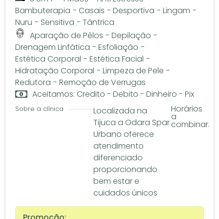
Bambuterapia
-
Casais
-
Desportiva
-
Lingam
-
Nuru
-
Sensitiva
-
Tântrica
Aparação de Pêlos
-
Depilação
-
Drenagem Linfática
-
Esfoliação
-
Estética Corporal
-
Estética Facial
-
Hidratação Corporal
-
Limpeza de Pele
-
Redutora
-
Remoção de Verrugas
Aceitamos: Credito - Debito - Dinheiro - Pix
Horários
Sobre a clínica
Localizada na
a
Tijuca a Odara Spar
combinar.
Urbano oferece
atendimento
diferenciado
proporcionando
bem estar e
cuidados únicos
Promoção: