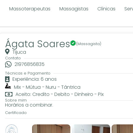
e
Massoterapeutas
Massagistas
Clínicas
Ser
Ágata Soares
(Massagista)
Tijuca
Contato
21976856835
Técnicas e Pagamento
Experiência: 6 anos
Mix
-
Mútua
-
Nuru
-
Tântrica
Aceito: Credito - Debito - Dinheiro - Pix
Sobre mim
Horários a combinar.
Certificado