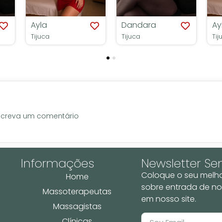
Ayla
Dandara
Ay
Tijuca
Tijuca
Tij
screva um comentário
Informações
Newsletter S
Coloque o seu melho
Home
sobre entrada de no
Massoterapeutas
em nosso site.
Massagistas
Clínicas