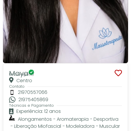
Maya
(Massagista)
Centro
Contato
21970557066
21975405869
Técnicas e Pagamento
Experiência: 12 anos
Alongamentos
-
Aromaterapia
-
Desportiva
-
Liberação Miofascial
-
Modeladora
-
Muscular