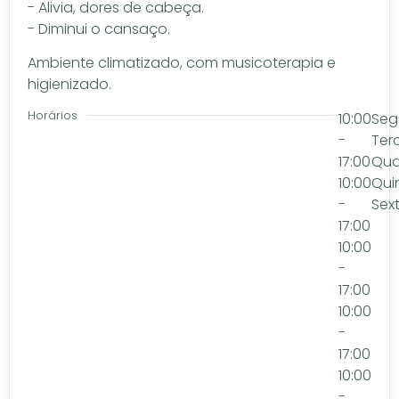
- Alivia, dores de cabeça.
- Diminui o cansaço.
Ambiente climatizado, com musicoterapia e
higienizado.
Horários
10:00
Seg
-
Ter
17:00
Qua
10:00
Qui
-
Sex
17:00
10:00
-
17:00
10:00
-
17:00
10:00
-