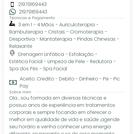
21979169443
21979169443
Técnicas e Pagamento
3 em 1
-
4 Mãos
-
Auriculoterapia
-
Bambuterapia
-
Cristais
-
Cromoterapia
-
Desportiva
-
Mantaterapia
-
Pindas Chinesas
-
Relaxante
Drenagem Linfática
-
Esfoliação
-
Estética Facial
-
Limpeza de Pele
-
Redutora
-
Spa dos Pés
-
Spa Facial
Aceito: Credito - Debito - Dinheiro - Pix - Pic
Pay
Sobre mim
Ola , sou formada em diversas técnicas e
possuo anos de experiência em tratamentos
corporais e sempre focando em oferecer o
melhor em qualidade de vida e saúde ,agende
seu horário e venha conhecer uma energia
diferente, revigorante e se de esse momento