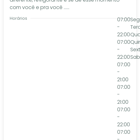
com você e pra você ......
Horários
07:00
Seg
-
Ter
22:00
Qua
07:00
Qui
-
Sex
22:00
Sa
07:00
-
21:00
07:00
-
21:00
07:00
-
22:00
07:00
-