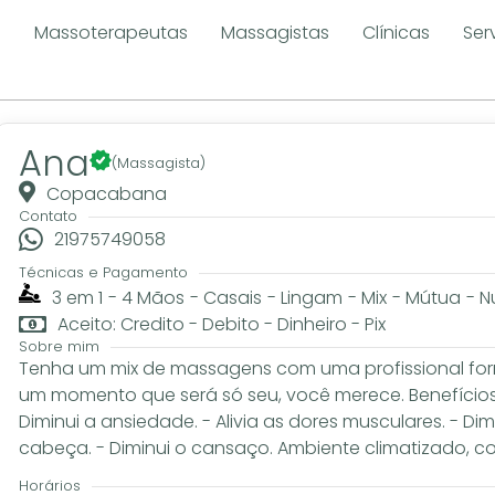
e
Massoterapeutas
Massagistas
Clínicas
Ser
Ana
(Massagista)
Copacabana
Contato
21975749058
Técnicas e Pagamento
3 em 1
-
4 Mãos
-
Casais
-
Lingam
-
Mix
-
Mútua
-
N
Aceito: Credito - Debito - Dinheiro - Pix
Sobre mim
Tenha um mix de massagens com uma profissional for
um momento que será só seu, você merece. Benefícios
Diminui a ansiedade. - Alivia as dores musculares. - Dimin
cabeça. - Diminui o cansaço. Ambiente climatizado, c
Horários