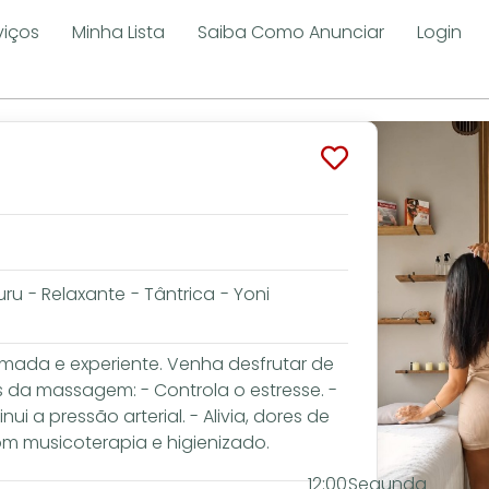
viços
Minha Lista
Saiba Como Anunciar
Login
uru
-
Relaxante
-
Tântrica
-
Yoni
mada e experiente. Venha desfrutar de
 da massagem: - Controla o estresse. -
ui a pressão arterial. - Alivia, dores de
om musicoterapia e higienizado.
12:00
Segunda