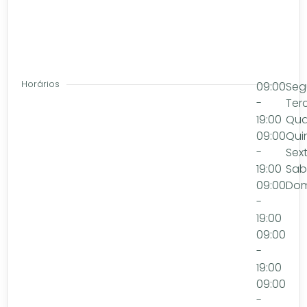
Horários
09:00
Seg
-
Ter
19:00
Qua
09:00
Qui
-
Sex
19:00
Sa
09:00
Dom
-
19:00
09:00
-
19:00
09:00
-