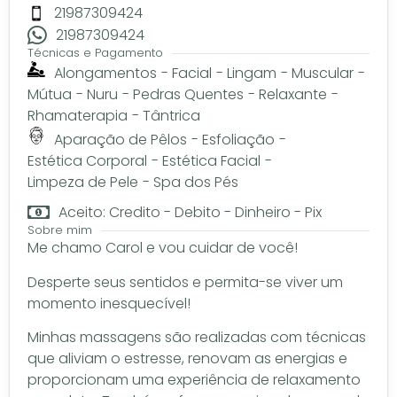
21987309424
21987309424
Técnicas e Pagamento
Alongamentos
-
Facial
-
Lingam
-
Muscular
-
Mútua
-
Nuru
-
Pedras Quentes
-
Relaxante
-
Rhamaterapia
-
Tântrica
Aparação de Pêlos
-
Esfoliação
-
Estética Corporal
-
Estética Facial
-
Limpeza de Pele
-
Spa dos Pés
Aceito: Credito - Debito - Dinheiro - Pix
Sobre mim
Me chamo Carol e vou cuidar de você!
Desperte seus sentidos e permita-se viver um
momento inesquecível!
Minhas massagens são realizadas com técnicas
que aliviam o estresse, renovam as energias e
proporcionam uma experiência de relaxamento