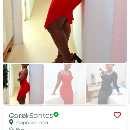
Carol Santos
(Massagista)
Copacabana
Contato