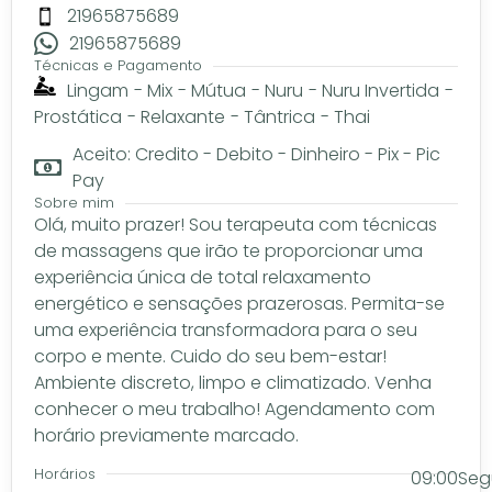
21965875689
21965875689
Técnicas e Pagamento
Lingam
-
Mix
-
Mútua
-
Nuru
-
Nuru Invertida
-
Prostática
-
Relaxante
-
Tântrica
-
Thai
Aceito: Credito - Debito - Dinheiro - Pix - Pic
Pay
Sobre mim
Olá, muito prazer! Sou terapeuta com técnicas
de massagens que irão te proporcionar uma
experiência única de total relaxamento
energético e sensações prazerosas. Permita-se
uma experiência transformadora para o seu
corpo e mente. Cuido do seu bem-estar!
Ambiente discreto, limpo e climatizado. Venha
conhecer o meu trabalho! Agendamento com
horário previamente marcado.
Horários
09:00
Seg