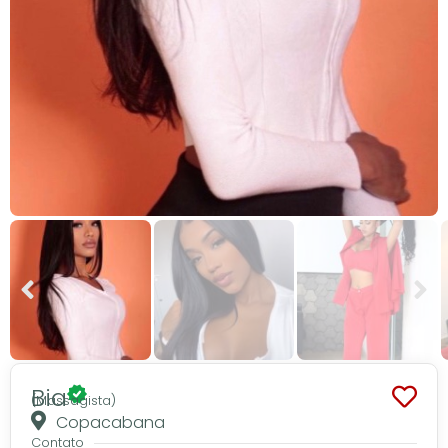
Bia
(Massagista)
Copacabana
Contato