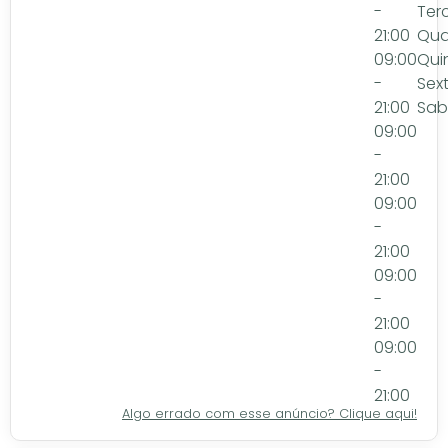
-
Ter
21:00
Qua
09:00
Qui
-
Sex
21:00
Sa
09:00
-
21:00
09:00
-
21:00
09:00
-
21:00
09:00
-
21:00
Algo errado com esse anúncio? Clique aqui!