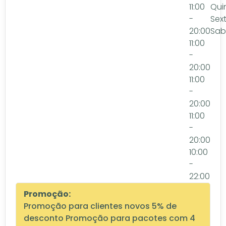
11:00
Qui
-
Sex
20:00
Sa
11:00
-
20:00
11:00
-
20:00
11:00
-
20:00
10:00
-
22:00
Promoção:
Promoção para clientes novos 5% de
desconto Promoção para pacotes com 4