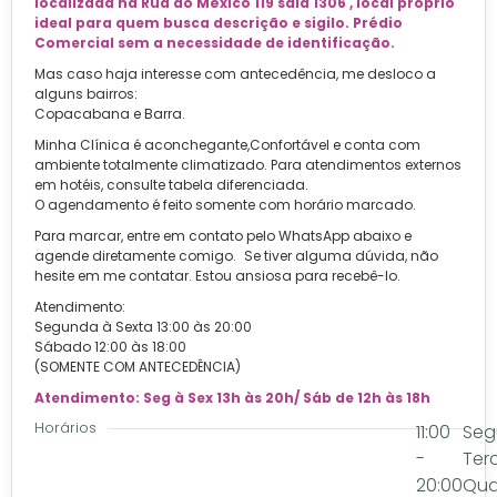
localizada na Rua do México 119 sala 1306 , local próprio
ideal para quem busca descrição e sigilo. Prédio
Comercial sem a necessidade de identificação.
Mas caso haja interesse com antecedência, me desloco a
alguns bairros:
Copacabana e Barra.
Minha Clínica é aconchegante,Confortável e conta com
ambiente totalmente climatizado. Para atendimentos externos
em hotéis, consulte tabela diferenciada.
O agendamento é feito somente com horário marcado.
Para marcar, entre em contato pelo WhatsApp abaixo e
agende diretamente comigo. Se tiver alguma dúvida, não
hesite em me contatar. Estou ansiosa para recebê-lo.
Atendimento:
Segunda à Sexta 13:00 às 20:00
Sábado 12:00 às 18:00
(SOMENTE COM ANTECEDÊNCIA)
Atendimento: Seg à Sex 13h às 20h/ Sáb de 12h às 18h
Horários
11:00
Seg
-
Ter
20:00
Qua