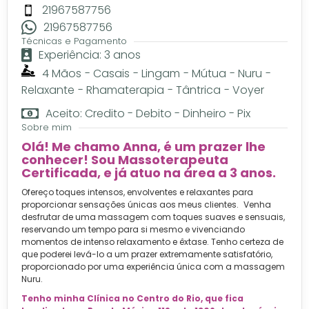
21967587756
21967587756
Técnicas e Pagamento
Experiência: 3 anos
4 Mãos
-
Casais
-
Lingam
-
Mútua
-
Nuru
-
Relaxante
-
Rhamaterapia
-
Tântrica
-
Voyer
Aceito: Credito - Debito - Dinheiro - Pix
Sobre mim
Olá! Me chamo Anna, é um prazer lhe
conhecer! Sou Massoterapeuta
Certificada, e já atuo na área a 3 anos.
Ofereço toques intensos, envolventes e relaxantes para
proporcionar sensações únicas aos meus clientes. Venha
desfrutar de uma massagem com toques suaves e sensuais,
reservando um tempo para si mesmo e vivenciando
momentos de intenso relaxamento e êxtase. Tenho certeza de
que poderei levá-lo a um prazer extremamente satisfatório,
proporcionado por uma experiência única com a massagem
Nuru.
Tenho minha Clínica no Centro do Rio, que fica